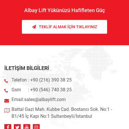
Albay Lift Yükünüzü Hafifleten Güç
TEKLIF ALMAK İÇIN TIKLAYINIZ
İLETIŞIM BILGILERI
Telefon :
+90 (216) 390 38 25
Gsm :
+90 (546) 740 38 25
Email:
sales@albaylift.com
Battal Gazi Mah. Kubbe Cad. Bostancı Sok. No:1 -
B1/45 İç Kapı No:1 Sultanbeyli/İstanbul